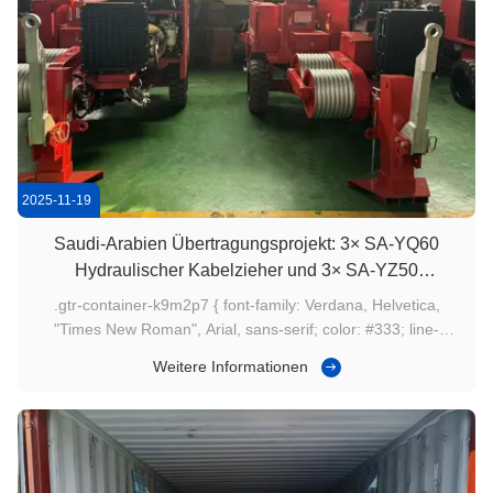
2025-11-19
Saudi-Arabien Übertragungsprojekt: 3× SA-YQ60
Hydraulischer Kabelzieher und 3× SA-YZ50
Hydraulischer Spanner in Betrieb genommen
.gtr-container-k9m2p7 { font-family: Verdana, Helvetica,
"Times New Roman", Arial, sans-serif; color: #333; line-
height: 1.6; padding: 15px; max-width: 100%; box-sizing:
Weitere Informationen
border-box; } .gtr-container-k9m2p7 .gtr-paragraph { font-
size: 14px; margin-bottom: 1em; text-align: left !important;
word-break: ...