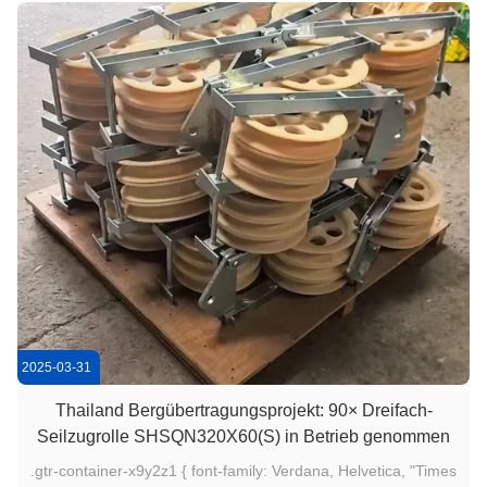
2025-03-31
Thailand Bergübertragungsprojekt: 90× Dreifach-
Seilzugrolle SHSQN320X60(S) in Betrieb genommen
.gtr-container-x9y2z1 { font-family: Verdana, Helvetica, "Times