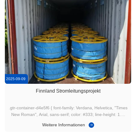
2025-09-09
Finnland Stromleitungsprojekt
.gtr-container-d4e5f6 { font-family: Verdana, Helvetica, "Times
New Roman", Arial, sans-serif; color: #333; line-height: 1.6;
padding: 15px; max-width: 100%; box-sizing: border-box; }
Weitere Informationen
.gtr-container-d4e5f6 p { font-size: 14px; margin-bottom:
1em; text-align: left; padding: 0; } .gtr-container-d4e5f6 ...