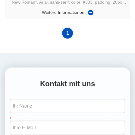
New Roman", Arial, sans-serif; color: #333; padding: 20px;
line-height: 1.6; box-sizing: border-box; max-width: 100%;
Weitere Informationen
overflow-x: hidden; } .gtr-container-x9y2z1 p { font-size: 14px;
margin-bottom: 1em; text-align: left; word-break: ...
1
Kontakt mit uns