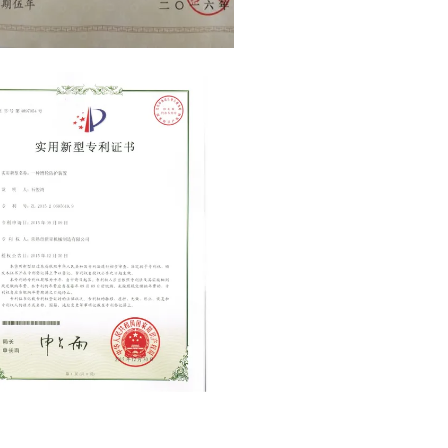
high-tech enterprises
nt certificate