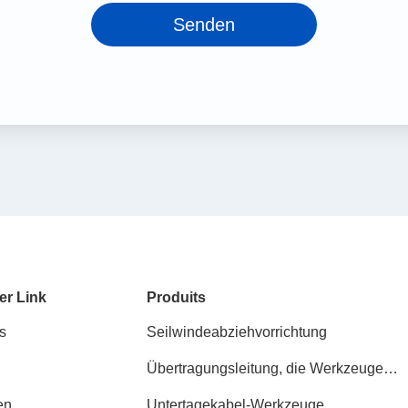
Senden
er Link
Produits
s
Seilwindeabziehvorrichtung
Übertragungsleitung, die Werkzeuge
aufreiht
en
Untertagekabel-Werkzeuge