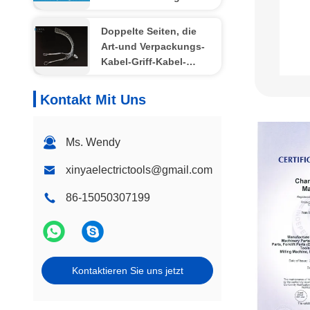
150-240 mm2 große
Leiterleitungen
Doppelte Seiten, die
Art-und Verpackungs-
Kabel-Griff-Kabel-
Maschen-Socke
schleppen
Kontakt Mit Uns
Ms. Wendy
xinyaelectrictools@gmail.com
86-15050307199
Kontaktieren Sie uns jetzt