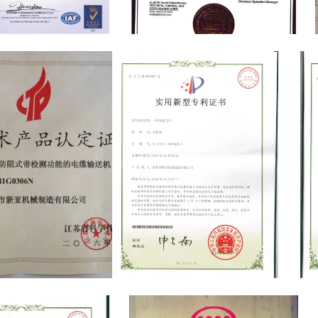
CE certificate
terprises
patent certificate
pate