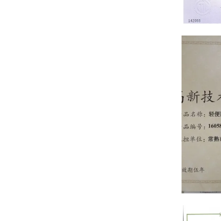
ISO
high-tech en