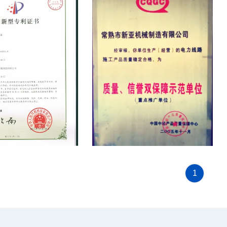
icate
CQGC
1