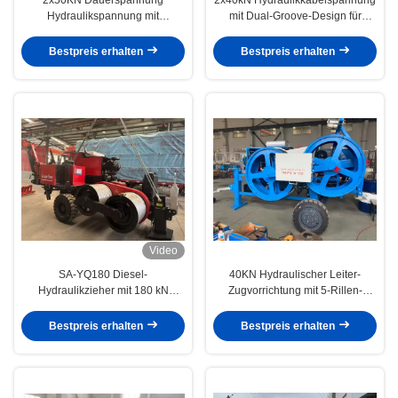
Hydraulikspannung mit
mit Dual-Groove-Design für
Dieselmotor und elektronischer
Oberleitungssträngung.
Steuerung für Kabelsträngung
Bestpreis erhalten
Bestpreis erhalten
Video
SA-YQ180 Diesel-
40KN Hydraulischer Leiter-
Hydraulikzieher mit 180 kN
Zugvorrichtung mit 5-Rillen-
maximaler Zugkraft,
Design für effizientes
fortschrittlichem Hydrauliksystem
Kabelziehen
Bestpreis erhalten
Bestpreis erhalten
und hocheffizientem Dieselmotor
für den Bau von Stromleitungen