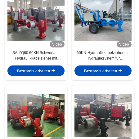
Video
Video
SA-YQ60 60KN Schwerlast-
60KN-Hydraulikkabelzieher mit
Hydraulikkabelzieher mit
Hydrauliksystem für
tragbarem Design und sicherem
Übertragungsleitungen und
Betrieb für die Leiterstringung
Oberleitungsbau
Bestpreis erhalten
Bestpreis erhalten