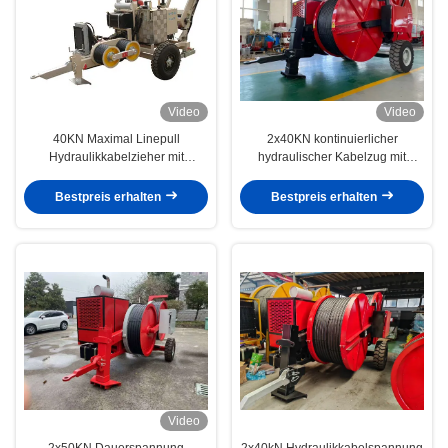
Video
Video
40KN Maximal Linepull
2x40KN kontinuierlicher
Hydraulikkabelzieher mit
hydraulischer Kabelzug mit
Dieselmotor für 220-KV-
hydraulischer Übertragung und
Übertragungsleitungen
elektronischer Steuerung für
Bestpreis erhalten
Bestpreis erhalten
Freileitungsbau
Video
2x50KN Dauerspannung
2x40kN Hydraulikkabelspannung