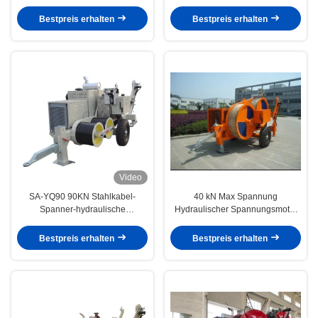
1500mm
Abziehvorrichtung des Bau-SA-
YQ60 60KN mit Dieselmotor
Bestpreis erhalten
Bestpreis erhalten
Video
SA-YQ90 90KN Stahlkabel-
40 kN Max Spannung
Spanner-hydraulische
Hydraulischer Spannungsmotor
Abziehvorrichtung mit
mit 5 Rillen-Rollrad für
Dieselmotor
Leitungsstranggeräte
Bestpreis erhalten
Bestpreis erhalten