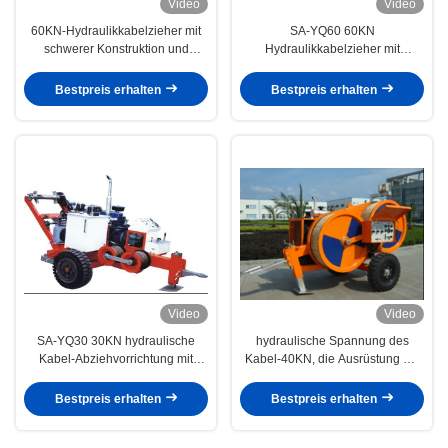
Video
Video
60KN-Hydraulikkabelzieher mit
SA-YQ60 60KN
schwerer Konstruktion und
Hydraulikkabelzieher mit
effizientem hydraulischem
Dieselmotor für Stringleiter
System für den Bau
Bestpreis erhalten
Bestpreis erhalten
Video
Video
SA-YQ30 30KN hydraulische
hydraulische Spannung des
Kabel-Abziehvorrichtung mit
Kabel-40KN, die Ausrüstung mit
Dieselmotor für Fernleitung
Lux-Nylon Bullwheel aufreiht
220KV
Bestpreis erhalten
Bestpreis erhalten