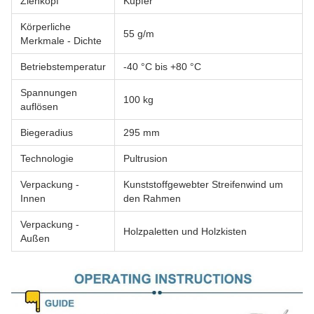
Ziehkopf
Kupfer
Körperliche
55 g/m
Merkmale - Dichte
Betriebstemperatur
-40 °C bis +80 °C
Spannungen
100 kg
auflösen
Biegeradius
295 mm
Technologie
Pultrusion
Verpackung -
Kunststoffgewebter Streifenwind um
Innen
den Rahmen
Verpackung -
Holzpaletten und Holzkisten
Außen