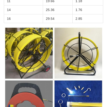
11
19.66
1.18
14
25.36
1.76
16
29.54
2.85