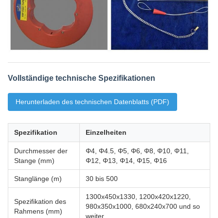
Vollständige technische Spezifikationen
Herunterladen des technischen Datenblatts (PDF)
Spezifikation
Einzelheiten
Durchmesser der
Φ4, Φ4.5, Φ5, Φ6, Φ8, Φ10, Φ11,
Stange (mm)
Φ12, Φ13, Φ14, Φ15, Φ16
Stanglänge (m)
30 bis 500
1300x450x1330, 1200x420x1220,
Spezifikation des
980x350x1000, 680x240x700 und so
Rahmens (mm)
weiter.