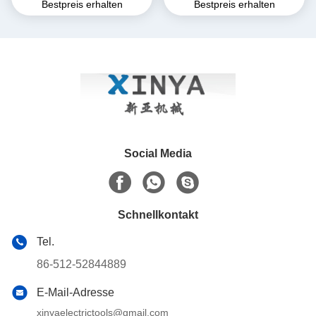
Bestpreis erhalten
Bestpreis erhalten
unterirdische
Zugkraft, CE-zertifiziert &
Kabelinstallation
Kompaktes Design für die
Verlegung von
Unterirdischen Stromkabeln
Social Media
Schnellkontakt
Tel.
86-512-52844889
E-Mail-Adresse
xinyaelectrictools@gmail.com