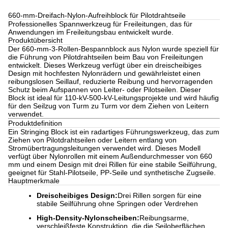
660-mm-Dreifach-Nylon-Aufreihblock für Pilotdrahtseile
Professionelles Spannwerkzeug für Freileitungen, das für
Anwendungen im Freileitungsbau entwickelt wurde.
Produktübersicht
Der 660-mm-3-Rollen-Bespannblock aus Nylon wurde speziell für
die Führung von Pilotdrahtseilen beim Bau von Freileitungen
entwickelt. Dieses Werkzeug verfügt über ein dreischeibiges
Design mit hochfesten Nylonrädern und gewährleistet einen
reibungslosen Seillauf, reduzierte Reibung und hervorragenden
Schutz beim Aufspannen von Leiter- oder Pilotseilen. Dieser
Block ist ideal für 110-kV-500-kV-Leitungsprojekte und wird häufig
für den Seilzug von Turm zu Turm vor dem Ziehen von Leitern
verwendet.
Produktdefinition
Ein Stringing Block ist ein radartiges Führungswerkzeug, das zum
Ziehen von Pilotdrahtseilen oder Leitern entlang von
Stromübertragungsleitungen verwendet wird. Dieses Modell
verfügt über Nylonrollen mit einem Außendurchmesser von 660
mm und einem Design mit drei Rillen für eine stabile Seilführung,
geeignet für Stahl-Pilotseile, PP-Seile und synthetische Zugseile.
Hauptmerkmale
Dreischeibiges Design:
Drei Rillen sorgen für eine
stabile Seilführung ohne Springen oder Verdrehen
High-Density-Nylonscheiben:
Reibungsarme,
verschleißfeste Konstruktion, die die Seiloberflächen