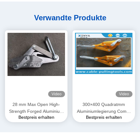
Verwandte Produkte
Video
Video
28 mm Max Open High-
300×400 Quadratmm
Strength Forged Aluminium
Aluminiumlegierung Come-
Bestpreis erhalten
Bestpreis erhalten
Alloy Come-Along Clamp mit
Along Klammer
korrosionsbeständiger
Konstruktion für AAAC-Leiter