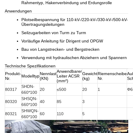
Rahmentyp, Hakenverbindung und Erdungsrolle
Anwendungen
Pilotseilbespannung für 110-kV-/220-kV-/330-kV-/500-kV-
Übertragungsleitungen
Seilzugarbeiten von Turm zu Turm
Vorläufige Anleitung für Dirigent und OPGW
Bau von Langstrecken- und Bergstrecken
Verwendung mit hydraulischen Abziehern und Spannern
Technische Spezifikationen
Anwendbarer
Produkt-
Nennlast
Gewicht
Riemenscheibe
Au
Modelltyp
Leiter ACSR
Nr.
(KN)
(kg)
Nr.
Sc
(mm²)
SHDN-
80317
20
≤500
20
1
Φ6
660*100
SHSQN-
80320
40
85
3
660*100
SHWQN-
80321
60
110
5
660*100