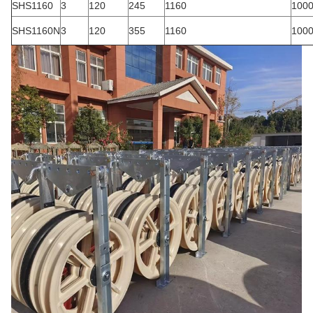
SHS1160
3
120
245
1160
100
SHS1160N
3
120
355
1160
100