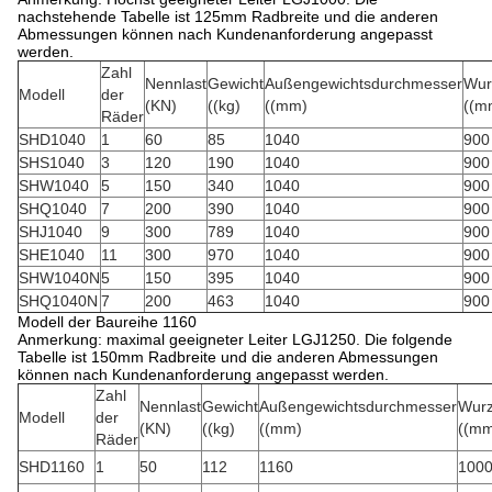
nachstehende Tabelle ist 125mm Radbreite und die anderen
Abmessungen können nach Kundenanforderung angepasst
werden.
Zahl
Nennlast
Gewicht
Außengewichtsdurchmesser
Wur
Modell
der
(KN)
((kg)
((mm)
((m
Räder
SHD1040
1
60
85
1040
900
SHS1040
3
120
190
1040
900
SHW1040
5
150
340
1040
900
SHQ1040
7
200
390
1040
900
SHJ1040
9
300
789
1040
900
SHE1040
11
300
970
1040
900
SHW1040N
5
150
395
1040
900
SHQ1040N
7
200
463
1040
900
Modell der Baureihe 1160
Anmerkung: maximal geeigneter Leiter LGJ1250. Die folgende
Tabelle ist 150mm Radbreite und die anderen Abmessungen
können nach Kundenanforderung angepasst werden.
Zahl
Nennlast
Gewicht
Außengewichtsdurchmesser
Wurz
Modell
der
(KN)
((kg)
((mm)
((m
Räder
SHD1160
1
50
112
1160
100