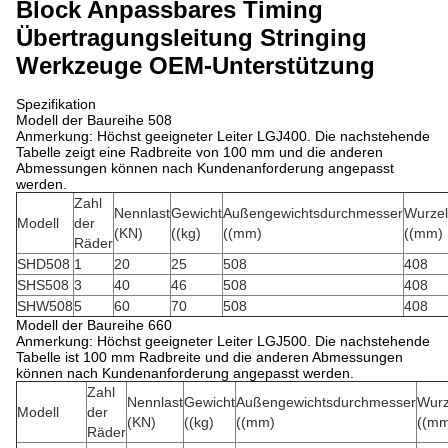
Block Anpassbares Timing
Übertragungsleitung Stringing
Werkzeuge OEM-Unterstützung
Spezifikation
Modell der Baureihe 508
Anmerkung: Höchst geeigneter Leiter LGJ400. Die nachstehende
Tabelle zeigt eine Radbreite von 100 mm und die anderen
Abmessungen können nach Kundenanforderung angepasst
werden.
Zahl
Nennlast
Gewicht
Außengewichtsdurchmesser
Wurze
Modell
der
(KN)
((kg)
((mm)
((mm)
Räder
SHD508
1
20
25
508
408
SHS508
3
40
46
508
408
SHW508
5
60
70
508
408
Modell der Baureihe 660
Anmerkung: Höchst geeigneter Leiter LGJ500. Die nachstehende
Tabelle ist 100 mm Radbreite und die anderen Abmessungen
können nach Kundenanforderung angepasst werden.
Zahl
Nennlast
Gewicht
Außengewichtsdurchmesser
Wurz
Modell
der
(KN)
((kg)
((mm)
((m
Räder