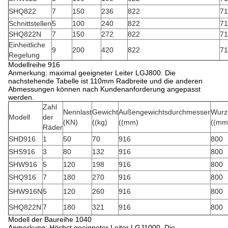
SHQ822
7
150
236
822
71
Schnittstellen
5
100
240
822
71
SHQ822N
7
150
272
822
71
Einheitliche
9
200
420
822
71
Regelung
Modellreihe 916
Anmerkung: maximal geeigneter Leiter LGJ800. Die
nachstehende Tabelle ist 110mm Radbreite und die anderen
Abmessungen können nach Kundenanforderung angepasst
werden.
Zahl
Nennlast
Gewicht
Außengewichtsdurchmesser
Wurz
Modell
der
(KN)
((kg)
((mm)
((mm
Räder
SHD916
1
50
70
916
800
SHS916
3
80
132
916
800
SHW916
5
120
198
916
800
SHQ916
7
180
270
916
800
SHW916N
5
120
260
916
800
SHQ822N
7
180
321
916
800
Modell der Baureihe 1040
Anmerkung: Höchst geeigneter Leiter LGJ1000. Die