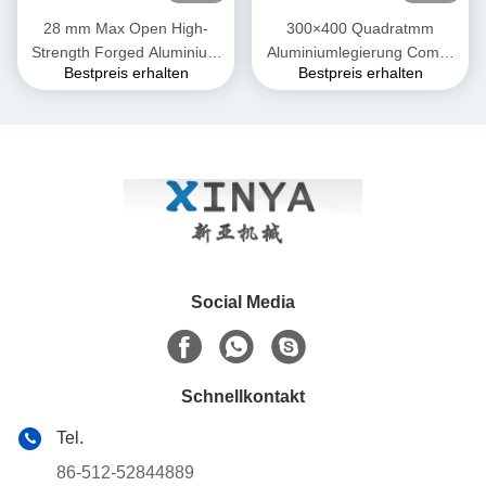
28 mm Max Open High-
300×400 Quadratmm
Strength Forged Aluminium
Aluminiumlegierung Come-
Bestpreis erhalten
Bestpreis erhalten
Alloy Come-Along Clamp mit
Along Klammer
korrosionsbeständiger
Konstruktion für AAAC-Leiter
Social Media
Schnellkontakt
Tel.
86-512-52844889