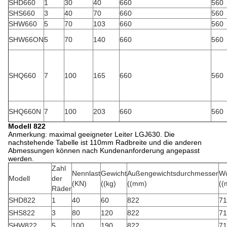
SHD660
1
30
40
660
560
SHS660
3
40
70
660
560
SHW660
5
70
103
660
560
SHW66ON
5
70
140
660
560
SHQ660
7
100
165
660
560
SHQ660N
7
100
203
660
560
Modell 822
Anmerkung: maximal geeigneter Leiter LGJ630. Die
nachstehende Tabelle ist 110mm Radbreite und die anderen
Abmessungen können nach Kundenanforderung angepasst
werden.
Zahl
Nennlast
Gewicht
Außengewichtsdurchmesser
Wu
Modell
der
(KN)
((kg)
((mm)
((
Räder
SHD822
1
40
60
822
71
SHS822
3
80
120
822
71
SHW822
5
100
190
822
71