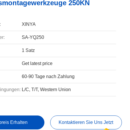
smontagewerkzeuge 250KN
:
XINYA
r:
SA-YQ250
1 Satz
Get latest price
60-90 Tage nach Zahlung
ingungen:
L/C, T/T, Western Union
preis Erhalten
Kontaktieren Sie Uns Jetzt