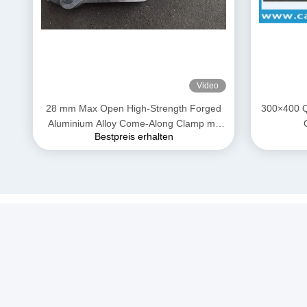
Video
28 mm Max Open High-Strength Forged
300×400 Q
Aluminium Alloy Come-Along Clamp mit
Bestpreis erhalten
korrosionsbeständiger Konstruktion für
AAAC-Leiter
Schnell
Über un