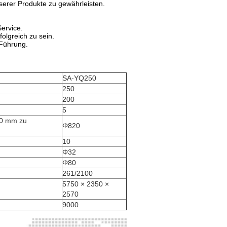
serer Produkte zu gewährleisten.
Service.
olgreich zu sein.
 Führung.
SA-YQ250
250
200
5
10 mm zu
Φ820
10
Φ32
Φ80
261/2100
5750 × 2350 ×
2570
9000