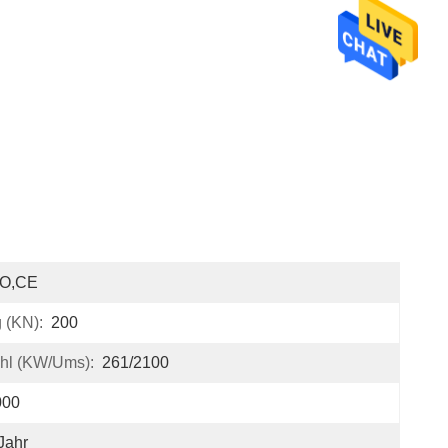
SO,CE
 (kN):
200
ahl (kW/Ums):
261/2100
000
Jahr