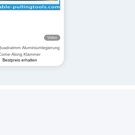
Video
uadratmm Aluminiumlegierung
Come-Along Klammer
Bestpreis erhalten
er Link
Produits
s
Seilwindeabziehvorrichtung