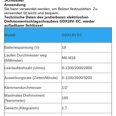
Schlüssel
Anwendung
Sie kann verwendet werden, um Bolzen festzuziehen. Zu
verwenden ist leicht und bequem.
Technische Daten des justierbaren elektrischen
Drehmomentschlagschraubers GDX18V- EC, wieder
aufladbarer Schlüssel
Modell
GDX18V-EC
Batteriespannung (V)
18
Laufen Durchmesser weg
M6-M16
(Millimeter)
Leerlaufdrehzahl (U/min)
0-1300/2000/2800
Auswirkungsrate (Zeiten/Minute)
0-1100/2600/3200
Klemmendurchmesser
1/2“
Maximales Drehmoment
185
(Nanometer)
Gewicht (Kilogramm)
1,7