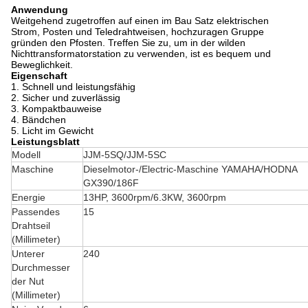
Anwendung
Weitgehend zugetroffen auf einen im Bau Satz elektrischen
Strom, Posten und Teledrahtweisen, hochzuragen Gruppe
gründen den Pfosten. Treffen Sie zu, um in der wilden
Nichttransformatorstation zu verwenden, ist es bequem und
Beweglichkeit.
Eigenschaft
1.
Schnell und leistungsfähig
2.
Sicher und zuverlässig
3.
Kompaktbauweise
4.
Bändchen
5.
Licht im Gewicht
Leistungsblatt
Modell
JJM-5SQ/JJM-5SC
Maschine
Dieselmotor-/Electric-Maschine YAMAHA/HODNA
GX390/186F
Energie
13HP, 3600rpm/6.3KW, 3600rpm
Passendes
15
Drahtseil
(Millimeter)
Unterer
240
Durchmesser
der Nut
(Millimeter)