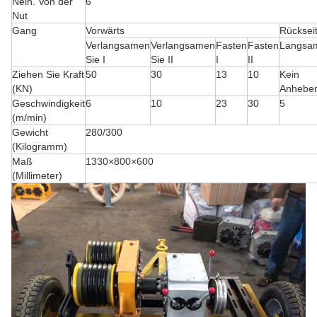
Nein. Von der
6
Nut
Gang
Vorwärts
Rücksei
Verlangsamen
Verlangsamen
Fasten
Fasten
Langsa
Sie I
Sie II
I
II
Ziehen Sie Kraft
50
30
13
10
Kein
(KN)
Anhebe
Geschwindigkeit
6
10
23
30
5
(m/min)
Gewicht
280/300
(Kilogramm)
Maß
1330×800×600
(Millimeter)