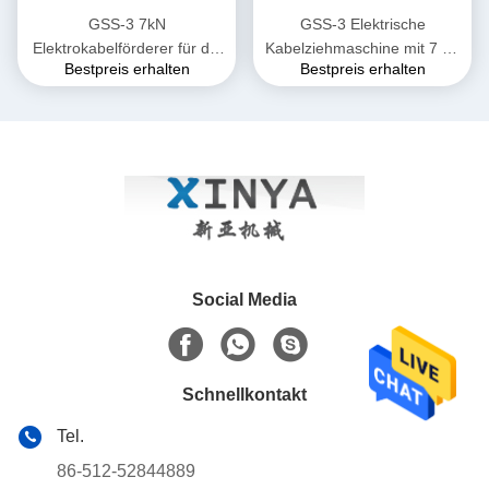
GSS-3 7kN
GSS-3 Elektrische
Elektrokabelförderer für die
Kabelziehmaschine mit 7 kN
Bestpreis erhalten
Bestpreis erhalten
unterirdische
Zugkraft, CE-zertifiziert &
Kabelinstallation
Kompaktes Design für die
Verlegung von
Unterirdischen Stromkabeln
Social Media
Schnellkontakt
Tel.
86-512-52844889