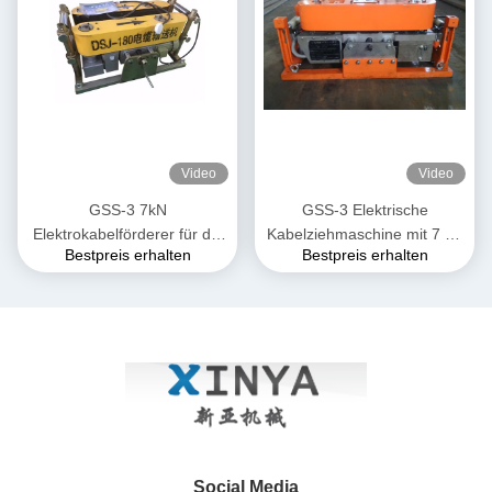
Video
Video
GSS-3 7kN
GSS-3 Elektrische
Elektrokabelförderer für die
Kabelziehmaschine mit 7 kN
Bestpreis erhalten
Bestpreis erhalten
unterirdische
Zugkraft, CE-zertifiziert &
Kabelinstallation
Kompaktes Design für die
Verlegung von
Unterirdischen Stromkabeln
Social Media