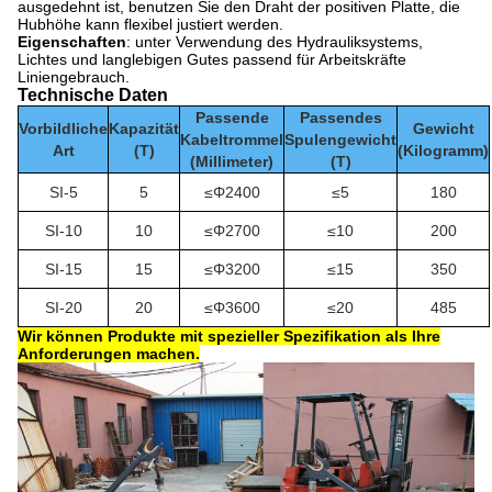
ausgedehnt ist, benutzen Sie den Draht der positiven Platte, die
Hubhöhe kann flexibel justiert werden.
Eigenschaften
: unter Verwendung des Hydrauliksystems,
Lichtes und langlebigen Gutes passend für Arbeitskräfte
Liniengebrauch.
Technische Daten
Passende
Passendes
Vorbildliche
Kapazität
Gewicht
Kabeltrommel
Spulengewicht
Art
(T)
(Kilogramm)
(Millimeter)
(T)
SI-5
5
≤Φ2400
≤5
180
SI-10
10
≤Φ2700
≤10
200
SI-15
15
≤Φ3200
≤15
350
SI-20
20
≤Φ3600
≤20
485
Wir können Produkte mit spezieller Spezifikation als Ihre
Anforderungen machen.