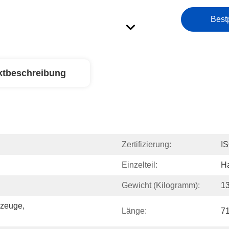
Best
ktbeschreibung
Zertifizierung:
I
Einzelteil:
Ha
Gewicht (Kilogramm):
1
zeuge, 
Länge:
7