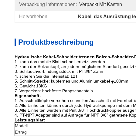
Verpackung Informationen:
Verpackt Mit Kasten
Hervorheben:
Kabel
, 
das Ausrüstung le
Produktbeschreibung
Hydraulische Kabel-Schneider trennen Bolzen-Schneider
1. kann das mobile Blatt schnell ersetzt werden
2. kann der Bolzenkopf, an jedem möglichem Standort gesetzt
3. Schlauchverbindungsstück mit PT3/8" Zahn
4.
scheren Sie die Intensität: 12T
5.
Schnitt-Strecke: kupfernes und Aluminiumkabel φ100mm
6.
Gewicht 13KG
7.
Verpacken: hochfeste Pappschachteln
Eigenschaft:
1.
Ausschnittköpfe versehen schnellen Ausschnitt mit Fernbetri
2.
Alle Einheiten können durch jede Hydraulikpumpe mit dem M
3.
Alle Einheiten werden mit Pint 3/8" Hochdruckkoppler ausger
4.
PT-NPT Adapter sind auf Anfrage für NPT 3/8" getretene Kop
Leistungsblatt
Modell
Ertrag