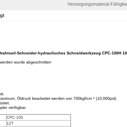
Versorgungsmaterial-Fähigkei
gt
-Drahtseil-Schneider-hydraulisches Schneidwerkzeug CPC-100H 
 werden wurde abgeschnitten
eb.
aximum, Öldruck bearbeitet werden von 700kgf/cm ² (10,000psl).
üstet.
pler verfügbar.
CPC-100
12T