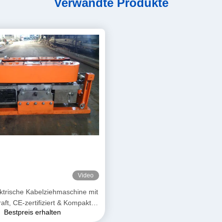
Verwandte Produkte
Video
ktrische Kabelziehmaschine mit
aft, CE-zertifiziert & Kompaktes
Bestpreis erhalten
gn für die Verlegung von