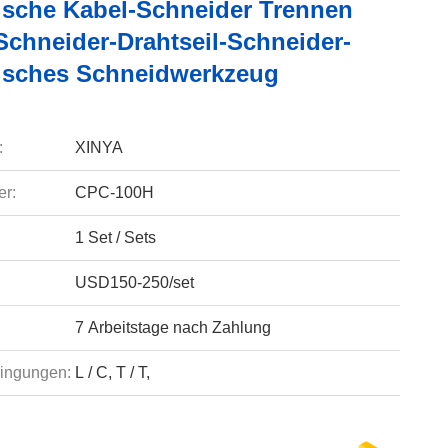
ische Kabel-Schneider Trennen
Schneider-Drahtseil-Schneider-
isches Schneidwerkzeug
:
XINYA
r:
CPC-100H
1 Set / Sets
USD150-250/set
7 Arbeitstage nach Zahlung
ingungen:
L / C, T / T,