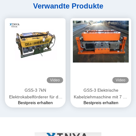
Verwandte Produkte
Video
Video
GSS-3 7kN
GSS-3 Elektrische
Elektrokabelförderer für die
Kabelziehmaschine mit 7 kN
Bestpreis erhalten
Bestpreis erhalten
unterirdische
Zugkraft, CE-zertifiziert &
Kabelinstallation
Kompaktes Design für die
Verlegung von
Unterirdischen Stromkabeln