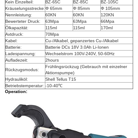
Kein Einzelteil:
BZ-65C
BZ-85C
BZ-105C
Kräuselungsstrecke:
Φ 65mm
Φ 85mm
Φ 105mm
Nennleistung:
60KN
60KN
120KN
Bewerteter Druck:
63Mpa
63Mpa
66Mpa
Ölkapazität:
115ml
115ml
170ml
Axtdruck:
70Mpa
Kabel:
Cu-/Alkabel, gepanzertes Cu-/Alkabel
Batterie:
Batterie DCs 18V 3.0Ah Li-Ionen
Ladespannung:
Wechselstrom 100V-240V, 50-60Hz
Aufladezeit:
2hours
Frühlingsrückzug (Gebrauch mit einzelner
Rückzugsmodus:
Aktionspumpe)
Hydrauliköl:
Shell Tellus T15
Betriebstemperatur:
-10-40℃
Operation: