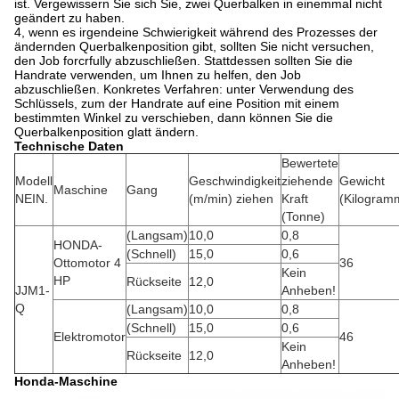
ist. Vergewissern Sie sich Sie, zwei Querbalken in einemmal nicht
geändert zu haben.
4, wenn es irgendeine Schwierigkeit während des Prozesses der
ändernden Querbalkenposition gibt, sollten Sie nicht versuchen,
den Job forcrfully abzuschließen. Stattdessen sollten Sie die
Handrate verwenden, um Ihnen zu helfen, den Job
abzuschließen. Konkretes Verfahren: unter Verwendung des
Schlüssels, zum der Handrate auf eine Position mit einem
bestimmten Winkel zu verschieben, dann können Sie die
Querbalkenposition glatt ändern.
Technische Daten
Bewertete
Modell
Geschwindigkeit
ziehende
Gewicht
Maschine
Gang
NEIN.
(m/min) ziehen
Kraft
(Kilogram
(Tonne)
(Langsam)
10,0
0,8
HONDA-
(Schnell)
15,0
0,6
Ottomotor 4
36
Kein
HP
Rückseite
12,0
JJM1-
Anheben!
Q
(Langsam)
10,0
0,8
(Schnell)
15,0
0,6
Elektromotor
46
Kein
Rückseite
12,0
Anheben!
Honda-Maschine