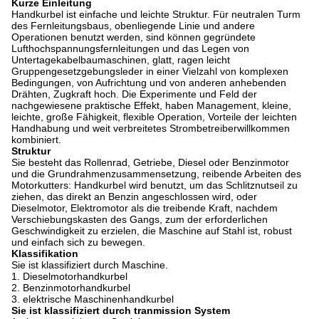
Kurze Einleitung
Handkurbel ist einfache und leichte Struktur. Für neutralen Turm
des Fernleitungsbaus, obenliegende Linie und andere
Operationen benutzt werden, sind können gegründete
Lufthochspannungsfernleitungen und das Legen von
Untertagekabelbaumaschinen, glatt, ragen leicht
Gruppengesetzgebungsleder in einer Vielzahl von komplexen
Bedingungen, von Aufrichtung und von anderen anhebenden
Drähten, Zugkraft hoch. Die Experimente und Feld der
nachgewiesene praktische Effekt, haben Management, kleine,
leichte, große Fähigkeit, flexible Operation, Vorteile der leichten
Handhabung und weit verbreitetes Strombetreiberwillkommen
kombiniert.
Struktur
Sie besteht das Rollenrad, Getriebe, Diesel oder Benzinmotor
und die Grundrahmenzusammensetzung, reibende Arbeiten des
Motorkutters: Handkurbel wird benutzt, um das Schlitznutseil zu
ziehen, das direkt an Benzin angeschlossen wird, oder
Dieselmotor, Elektromotor als die treibende Kraft, nachdem
Verschiebungskasten des Gangs, zum der erforderlichen
Geschwindigkeit zu erzielen, die Maschine auf Stahl ist, robust
und einfach sich zu bewegen.
Klassifikation
Sie ist klassifiziert durch Maschine.
1.
Dieselmotorhandkurbel
2.
Benzinmotorhandkurbel
3.
elektrische Maschinenhandkurbel
Sie ist klassifiziert durch tranmission System