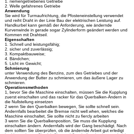
1.
riemengetriebenes Getriebe
2.
Welle gefahrenes Getriebe
Anwendung
Sie wird für Turmaufrichtung, die Pfosteneinstellung verwendet
und reiht Draht in der Linie Bau der elektrischen Leistung auf.
Handkurbel kann gemäß der Anforderung, wie ändernde
Kurvenwinde in gerade sogar Zylinderform geändert werden und
Kommen mit Drahtseil.
Eigenschaften
1.
Schnell und leistungsfähig;
2. sicher und zuverlässig;
3.
Kompaktbauweise;
4.
Bändchen;
5.
Licht im Gewicht;
Schmierung
unter Verwendung des Benzins, zum des Getriebes und der
Anwendung der Butter zu schmieren, um das äußere Lager zu
schmieren.
Operationsmethoden
1, bevor Sie die Maschine einschalten, müssen Sie die Kupplung
zuerst einschalten und das racker für das Querbalken-Ändern in
die Nullstellung einsetzen
2 wenn Sie den Querbalken bewegen, Sie sollte schnell sein.
Andernfalls bearbeitet die Bremse nicht well.when, welches die
Maschine einschaltet, Sie sollte nicht zu fiercly arbeiten
3 wenn Sie die Querbalkenposition, Sie muss die Kupplung
einschalten ändern. Andernfalls wird der Gang beschädigt. Nach
dem sollten Sie überprüfen, ob die ändernde Arbeit gut erledigt