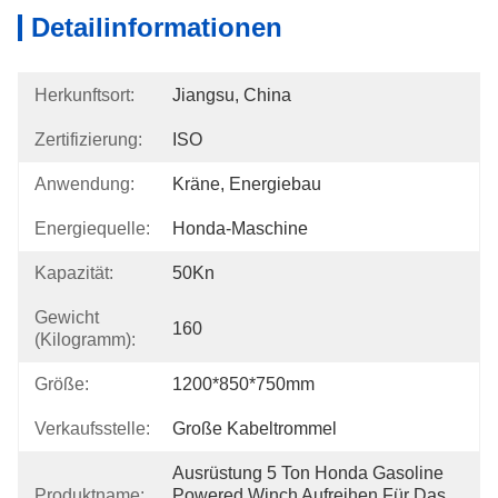
Detailinformationen
Herkunftsort:
Jiangsu, China
Zertifizierung:
ISO
Anwendung:
Kräne, Energiebau
Energiequelle:
Honda-Maschine
Kapazität:
50Kn
Gewicht
160
(Kilogramm):
Größe:
1200*850*750mm
Verkaufsstelle:
Große Kabeltrommel
Ausrüstung 5 Ton Honda Gasoline 
Produktname:
Powered Winch Aufreihen Für Das 