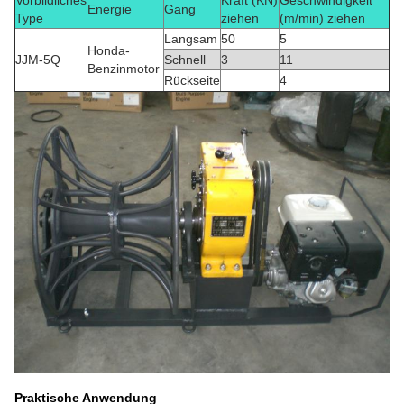
Vorbildliches
Kraft (KN)
Geschwindigkeit
Energie
Gang
Type
ziehen
(m/min) ziehen
Langsam
50
5
Honda-
JJM-5Q
Schnell
3
11
Benzinmotor
Rückseite
4
Praktische Anwendung