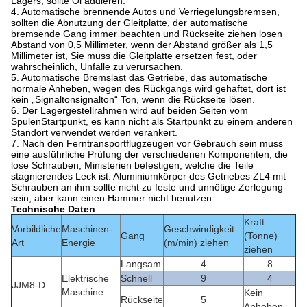
Lagers, sollte Öl addieren.
4. Automatische brennende Autos und Verriegelungsbremsen,
sollten die Abnutzung der Gleitplatte, der automatische
bremsende Gang immer beachten und Rückseite ziehen losen
Abstand von 0,5 Millimeter, wenn der Abstand größer als 1,5
Millimeter ist, Sie muss die Gleitplatte ersetzen fest, oder
wahrscheinlich, Unfälle zu verursachen.
5. Automatische Bremslast das Getriebe, das automatische
normale Anheben, wegen des Rückgangs wird gehaftet, dort ist
kein „Signaltonsignalton“ Ton, wenn die Rückseite lösen.
6. Der Lagergestellrahmen wird auf beiden Seiten vom
SpulenStartpunkt, es kann nicht als Startpunkt zu einem anderen
Standort verwendet werden verankert.
7. Nach den Ferntransportflugzeugen vor Gebrauch sein muss
eine ausführliche Prüfung der verschiedenen Komponenten, die
lose Schrauben, Ministerien befestigen, welche die Teile
stagnierendes Leck ist. Aluminiumkörper des Getriebes ZL4 mit
Schrauben an ihm sollte nicht zu feste und unnötige Zerlegung
sein, aber kann einen Hammer nicht benutzen.
Technische Daten
Kraft
Vorbildliche
Maschinen-
Geschwindigkeit
Gang
(Tonne)
Art
Energie
(m/min) ziehen
ziehen
Langsam
4
8
Elektrische
Schnell
9
4
JJM8-D
Maschine
Kein
Rückseite
5
Anheben