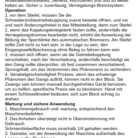
Arbeitsweitverbreitetes, ziehend, Hochziehen und und so weiter
heben an. Sicher u. zuverlässig, Verriegelungs-Bremssystem.
Operation
1, vor dem Stiefel, müssen Sie die
Schneidermühlantriebskupplung zuerst beiseite öffnen, und vor
und nach Änderungshebel in das Mittelstellung, dann zum Stiefel.
2, wenn das Kupplungskniegelenk fasten sollte, andernfalls die
Verriegelungsbremse bearbeitet nicht, erhöht die Auswirkung der
Bildung der Sperrklinke des automatischen Bremsens. Am Stiefel
sollte Zeit nicht zu hart sein, in der Lage zu sein, den
Eingangswelleflaschenzug ohne Beleg zu fahren kann sein.
3, müssen sich öffnen, wenn sie die Getriebekupplung
verschieben, nach der Verschiebung, andernfalls beschädigt sie
den Gang sollte überprüfen, ob fest zusammen verschiebend,
Sprungshalt, um das Vorkommen des Phänomens zu verhindern.
4, Variabelgeschwindigkeit Prozess, wenn das schwierige
Phänomen des Gangs auftritt, können nicht in den Block, Sie
Zwangs sein können manuell durchgedrehtes Gerät benutzen,
um zu helfen, spezifische Praxis wie zu blockieren: Hand mit
einem Schlüsselknebel bedeutet, sich zum Block schräg zu
drehen.
Wartung und sichere Anwendung
1. Maschinengebrauch und -wartung, entsprechend den
Maschinenbefehlen.
2. Das Anheben übersteigt nicht in Übereinstimmung mit
Gebrauch.
Schmieröloberfläche muss innerhalb 1/4 gehalten werden
3. Getriebe, vor der Anwendung der Maschine außerhalb des