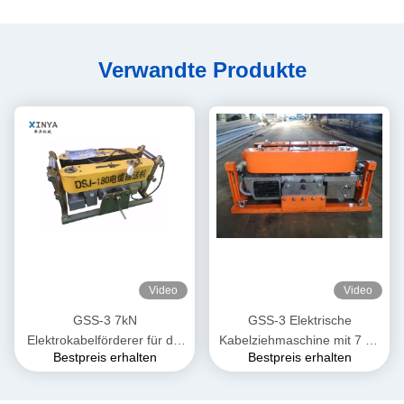
Verwandte Produkte
Video
Video
GSS-3 7kN
GSS-3 Elektrische
Elektrokabelförderer für die
Kabelziehmaschine mit 7 kN
Bestpreis erhalten
Bestpreis erhalten
unterirdische
Zugkraft, CE-zertifiziert &
Kabelinstallation
Kompaktes Design für die
Verlegung von