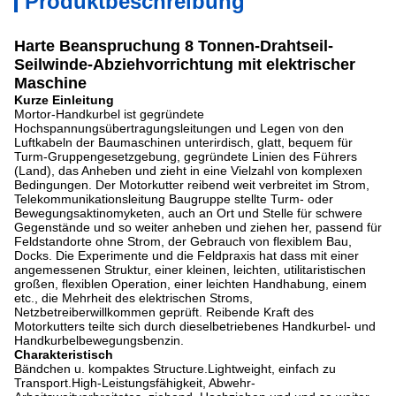
Produktbeschreibung
Harte Beanspruchung 8 Tonnen-Drahtseil-
Seilwinde-Abziehvorrichtung mit elektrischer
Maschine
Kurze Einleitung
Mortor-Handkurbel ist gegründete
Hochspannungsübertragungsleitungen und Legen von den
Luftkabeln der Baumaschinen unterirdisch, glatt, bequem für
Turm-Gruppengesetzgebung, gegründete Linien des Führers
(Land), das Anheben und zieht in eine Vielzahl von komplexen
Bedingungen. Der Motorkutter reibend weit verbreitet im Strom,
Telekommunikationsleitung Baugruppe stellte Turm- oder
Bewegungsaktinomyketen, auch an Ort und Stelle für schwere
Gegenstände und so weiter anheben und ziehen her, passend für
Feldstandorte ohne Strom, der Gebrauch von flexiblem Bau,
Docks. Die Experimente und die Feldpraxis hat dass mit einer
angemessenen Struktur, einer kleinen, leichten, utilitaristischen
großen, flexiblen Operation, einer leichten Handhabung, einem
etc., die Mehrheit des elektrischen Stroms,
Netzbetreiberwillkommen geprüft. Reibende Kraft des
Motorkutters teilte sich durch dieselbetriebenes Handkurbel- und
Handkurbelbewegungsbenzin.
Charakteristisch
Bändchen u. kompaktes Structure.Lightweight, einfach zu
Transport.High-Leistungsfähigkeit, Abwehr-