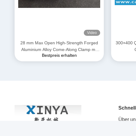
Video
28 mm Max Open High-Strength Forged
300×400 Q
Aluminium Alloy Come-Along Clamp mit
Bestpreis erhalten
korrosionsbeständiger Konstruktion für
AAAC-Leiter
Schnell
Über un
produits