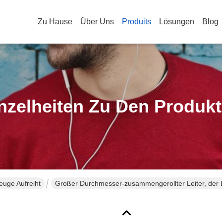
Zu Hause
Über Uns
Produits
Lösungen
Blog
nzelheiten Zu Den Produk
euge Aufreiht
Großer Durchmesser-zusammengerollter Leiter, der 
aufreiht