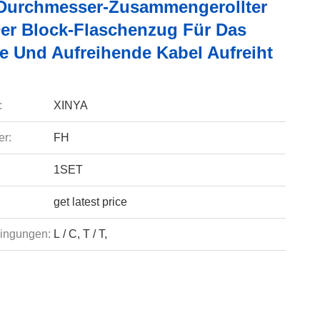
Durchmesser-Zusammengerollter
 Der Block-Flaschenzug Für Das
e Und Aufreihende Kabel Aufreiht
:
XINYA
r:
FH
1SET
get latest price
ingungen:
L / C, T / T,