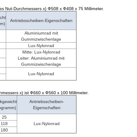
des Nut-Durchmessers x) Ф508 x Ф408 x 75 Millimeter.
cht
Antriebsscheiben-Eigenschaften
mm)
Aluminiumrad mit
Gummizwischenlage
Lux-Nylonrad
Mitte: Lux-Nylonrad
Leiter: Aluminiumrad mit
Gummizwischenlage
Lux-Nylonrad
messers x) ist Ф660 x Ф560 x 100 Millimeter.
kgewicht
Antriebsscheiben-
logramm)
Eigenschaften
25
118
Lux-Nylonrad
180