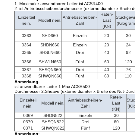
1.
Maximaler anwendbarer Leiter ist ACSR400.
2. ist Antriebsscheibendurchmesser (externe diamter x Breite 
Raten-
Einzelteil
Antriebsscheiben-
Stückgewi
Modell nein.
Last
nein.
Zahl
(Kilogra
(KN)
0363
SHD660
Einzeln
20
30
0364
SHDN660
Einzeln
20
24
0365
SHSLN660
Drei
40
92
0366
SHWLN660
Fünf
60
120
0367
SHSQN660
Drei
40
76
0368
SHWQN660
Fünf
60
110
Anmerkung:
ist anwendbarer Leiter 1.Max ACSR500.
Durchmesser 2.Sheave (externe diamter x Breite des Nut-Durch
Raten-
Einzelteil
Antriebsscheiben-
Stüc
Modell nein.
Last
nein.
Zahl
(Ki
(KN)
0369
SHDN822
Einzeln
30
0370
SHSQN822
Drei
60
0371
SHWQN822
Fünf
120
Anmerkung: