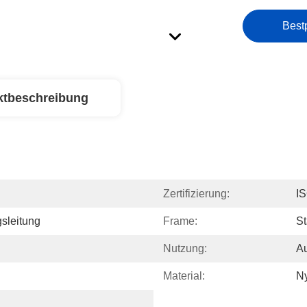
Best
ktbeschreibung
Zertifizierung:
I
sleitung
Frame:
St
Nutzung:
Au
Material:
Ny