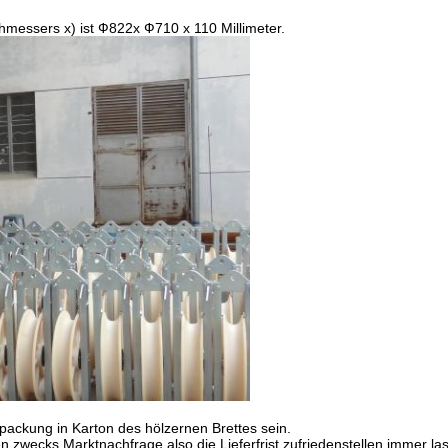
messers x) ist Ф822x Ф710 x 110 Millimeter.
packung in Karton des hölzernen Brettes sein.
en zwecks Marktnachfrage also die Lieferfrist zufriedenstellen immer la