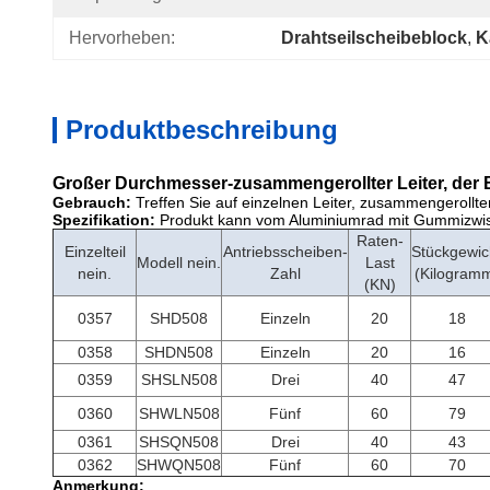
Hervorheben:
Drahtseilscheibeblock
, 
K
Produktbeschreibung
Großer Durchmesser-zusammengerollter Leiter, der B
Gebrauch:
Treffen Sie auf einzelnen Leiter, zusammengerollt
Spezifikation:
Produkt kann vom Aluminiumrad mit Gummizwis
Raten-
Einzelteil
Antriebsscheiben-
Stückgewic
Modell nein.
Last
nein.
Zahl
(Kilogram
(KN)
0357
SHD508
Einzeln
20
18
0358
SHDN508
Einzeln
20
16
0359
SHSLN508
Drei
40
47
0360
SHWLN508
Fünf
60
79
0361
SHSQN508
Drei
40
43
0362
SHWQN508
Fünf
60
70
Anmerkung: