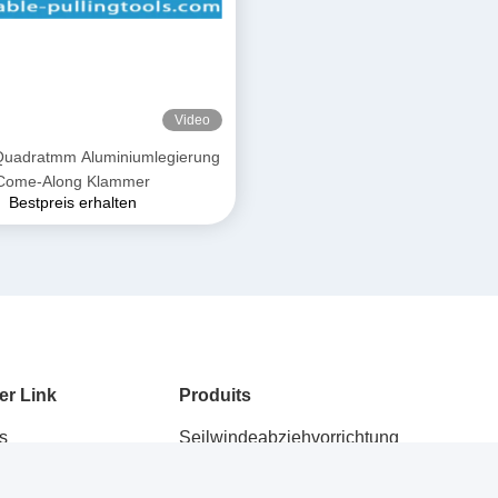
Video
uadratmm Aluminiumlegierung
Come-Along Klammer
Bestpreis erhalten
er Link
Produits
s
Seilwindeabziehvorrichtung
Übertragungsleitung, die Werkzeuge