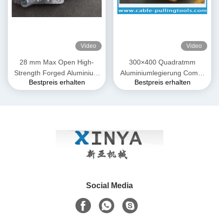
Video
Video
28 mm Max Open High-
300×400 Quadratmm
Strength Forged Aluminium
Aluminiumlegierung Come-
Bestpreis erhalten
Bestpreis erhalten
Alloy Come-Along Clamp mit
Along Klammer
korrosionsbeständiger
Konstruktion für AAAC-Leiter
Social Media