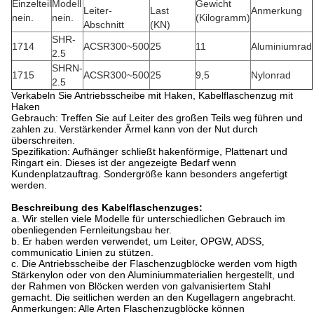
Einzelteil
Modell
Gewicht
Leiter-
Last
Anmerkung
nein.
nein.
(Kilogramm)
Abschnitt
(KN)
SHR-
1714
ACSR300~500
25
11
Aluminiumrad
2.5
SHRN-
1715
ACSR300~500
25
9,5
Nylonrad
2.5
Verkabeln Sie Antriebsscheibe mit Haken, Kabelflaschenzug mit
Haken
Gebrauch: Treffen Sie auf Leiter des großen Teils weg führen und
zahlen zu. Verstärkender Ärmel kann von der Nut durch
überschreiten.
Spezifikation: Aufhänger schließt hakenförmige, Plattenart und
Ringart ein. Dieses ist der angezeigte Bedarf wenn
Kundenplatzauftrag. Sondergröße kann besonders angefertigt
werden.
Beschreibung des Kabelflaschenzuges:
a. Wir stellen viele Modelle für unterschiedlichen Gebrauch im
obenliegenden Fernleitungsbau her.
b. Er haben werden verwendet, um Leiter, OPGW, ADSS,
communicatio Linien zu stützen.
c. Die Antriebsscheibe der Flaschenzugblöcke werden vom higth
Stärkenylon oder von den Aluminiummaterialien hergestellt, und
der Rahmen von Blöcken werden von galvanisiertem Stahl
gemacht. Die seitlichen werden an den Kugellagern angebracht.
Anmerkungen: Alle Arten Flaschenzugblöcke können