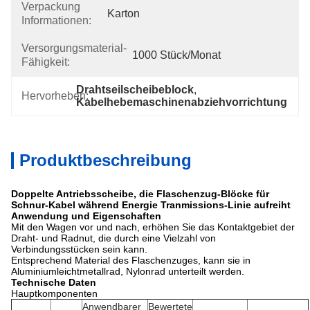
Verpackung
Karton
Informationen:
Versorgungsmaterial-
1000 Stück/Monat
Fähigkeit:
Drahtseilscheibeblock
, 
Hervorheben:
Kabelhebemaschinenabziehvorrichtung
Produktbeschreibung
Doppelte Antriebsscheibe, die Flaschenzug-Blöcke für
Schnur-Kabel während Energie Tranmissions-Linie aufreiht
Anwendung und Eigenschaften
Mit den Wagen vor und nach, erhöhen Sie das Kontaktgebiet der
Draht- und Radnut, die durch eine Vielzahl von
Verbindungsstücken sein kann.
Entsprechend Material des Flaschenzuges, kann sie in
Aluminiumleichtmetallrad, Nylonrad unterteilt werden.
Technische Daten
Hauptkomponenten
Anwendbarer
Bewertete