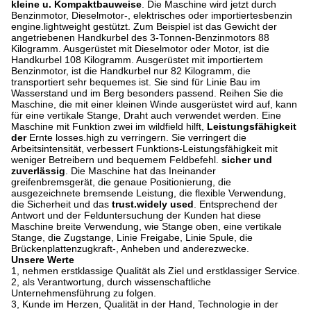
kleine u. Kompaktbauweise
. Die Maschine wird jetzt durch
Benzinmotor, Dieselmotor-, elektrisches oder importiertesbenzin
engine.lightweight gestützt. Zum Beispiel ist das Gewicht der
angetriebenen Handkurbel des 3-Tonnen-Benzinmotors 88
Kilogramm. Ausgerüstet mit Dieselmotor oder Motor, ist die
Handkurbel 108 Kilogramm. Ausgerüstet mit importiertem
Benzinmotor, ist die Handkurbel nur 82 Kilogramm, die
transportiert sehr bequemes ist. Sie sind für Linie Bau im
Wasserstand und im Berg besonders passend. Reihen Sie die
Maschine, die mit einer kleinen Winde ausgerüstet wird auf, kann
für eine vertikale Stange, Draht auch verwendet werden. Eine
Maschine mit Funktion zwei im wildfield hilft,
Leistungsfähigkeit
der
Ernte losses.high zu verringern. Sie verringert die
Arbeitsintensität, verbessert Funktions-Leistungsfähigkeit mit
weniger Betreibern und bequemem Feldbefehl.
sicher und
zuverlässig
. Die Maschine hat das Ineinander
greifenbremsgerät, die genaue Positionierung, die
ausgezeichnete bremsende Leistung, die flexible Verwendung,
die Sicherheit und das
trust.widely used
. Entsprechend der
Antwort und der Felduntersuchung der Kunden hat diese
Maschine breite Verwendung, wie Stange oben, eine vertikale
Stange, die Zugstange, Linie Freigabe, Linie Spule, die
Brückenplattenzugkraft-, Anheben und anderezwecke.
Unsere Werte
1, nehmen erstklassige Qualität als Ziel und erstklassiger Service.
2, als Verantwortung, durch wissenschaftliche
Unternehmensführung zu folgen.
3, Kunde im Herzen, Qualität in der Hand, Technologie in der