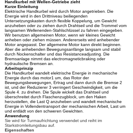
Handkurbel mit Wellen-Getriebe zieht
Kurze Einleitung
Elektrische Handkurbel wird durch Motor angetrieben. Die
Energie wird in den Drittniveau beiliegenden
Untersetzungskasten durch flexible Koppelung, um Gewicht
anzuheben oder zu ziehen durch Drahtseil und die Trommel vom
langsamen Wellenenden-Stahlschlüssel zu fahren eingegeben.
Wir benutzen allgemeinen Motor, wenn wir kleines Gewicht
anheben oder ziehen müssen. Andererseits wird anhebender
Motor angepasst. Der allgemeine Motor kann direkt beginnen.
Aber die anhebenden Bewegungsanfänge langsam und stabil
durch Nockenschalter und das Resistanceadjusting. Die
Bremsanlage nimmt das electromagneticbraking oder
hydraulische Bremsen an.
Arbeitsprinzip
Die Handkurbel wandelt elektrische Energie in mechanische
Energie durch das motor1 um, das Rotor der
Bewegungsbewegungen, Ertrag und dann durch die Bremse 2
ist, und der Reduzierer 3 verringert Geschwindigkeit, um die
Spule 4. zu drehen. Die Spule wickelt das Drahtseil und
überschreitet durch Flaschenzugblock, um den Haken
herzustellen, die Last Q anzuheben und wandelt mechanische
Energie in Vollendentransport der mechanischen Arbeit, Last um
und entlädt von den schweren Gewichten.
Anwendung
Sie wird für Turmaufrichtung verwendet und reiht im
Starkstromleitungsbau auf.
Eigenschaften