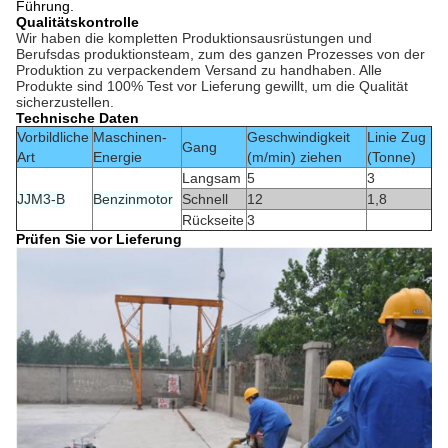
Führung.
Qualitätskontrolle
Wir haben die kompletten Produktionsausrüstungen und
Berufsdas produktionsteam, zum des ganzen Prozesses von der
Produktion zu verpackendem Versand zu handhaben. Alle
Produkte sind 100% Test vor Lieferung gewillt, um die Qualität
sicherzustellen.
Technische Daten
Vorbildliche
Maschinen-
Geschwindigkeit
Linie Zug
Gang
Art
Energie
(m/min) ziehen
(Tonne)
Langsam
5
3
JJM3-B
Benzinmotor
Schnell
12
1,8
Rückseite
3
Prüfen Sie vor Lieferung