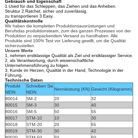
Gebrauch und Eigenschaft
1.Used für das Schleppen, das Ziehen und das Anheben.
Struktur 2.Ratchet, sicher und zuverlässig.
zu transportieren 3.Easy.
Qualitätskontrolle
Wir haben die kompletten Produktionsausrüstungen und
Berufsdas produktionsteam, zum des ganzen Prozesses von der
Produktion zu verpackendem Versand zu handhaben. Alle
Produkte sind 100% Test vor Lieferung gewillt, um die Qualität
sicherzustellen.
Unsere Werte
1, nehmen erstklassige Qualität als Ziel und erstklassiger Service.
2, als Verantwortung, durch wissenschaftliche
Unternehmensführung zu folgen.
3, Kunde im Herzen, Qualität in der Hand, Technologie in der
Führung.
Technische Daten
Produkt
Schreiben Sie
Nennleistung (KN)
Gewicht (Kilogramm)
NEIN.
NEIN.
80014
SM-2
20
32
80015
SM-3
30
40
80016
SM-5
50
55
80017
STM-10
10
30
80018
STM-20
20
55
80019
STM-30
30
42
80020
STM-50
50
60