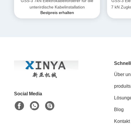
GSS-3 7kN Elektrokabelförderer für die
GSS-3 Ele
unterirdische Kabelinstallation
7 kN Zugkr
Bestpreis erhalten
Desi
Unt
Schnell
Über un
produits
Social Media
Lösung
Blog
Kontakt