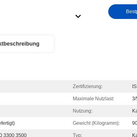
Best
ktbeschreibung
Zertifizierung:
I
Maximale Nutzlast:
3/
Nutzung:
Ka
ertigt)
Gewicht (Kilogramm):
9
0 3300 3500
Typ:
K