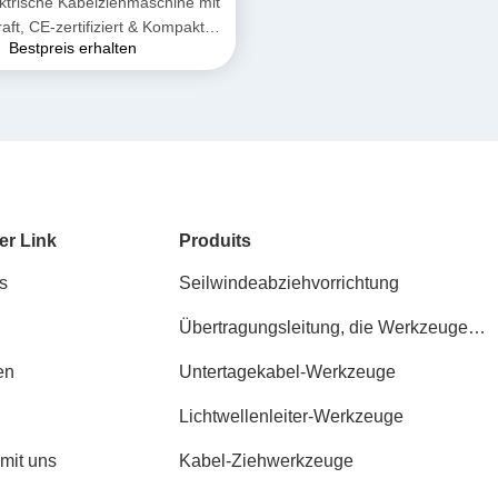
ktrische Kabelziehmaschine mit
aft, CE-zertifiziert & Kompaktes
Bestpreis erhalten
gn für die Verlegung von
erirdischen Stromkabeln
er Link
Produits
s
Seilwindeabziehvorrichtung
Übertragungsleitung, die Werkzeuge
aufreiht
en
Untertagekabel-Werkzeuge
Lichtwellenleiter-Werkzeuge
 mit uns
Kabel-Ziehwerkzeuge