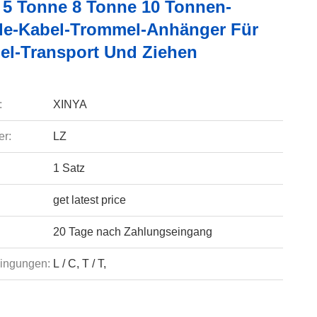
 5 Tonne 8 Tonne 10 Tonnen-
de-Kabel-Trommel-Anhänger Für
el-Transport Und Ziehen
:
XINYA
r:
LZ
1 Satz
get latest price
20 Tage nach Zahlungseingang
ingungen:
L / C, T / T,