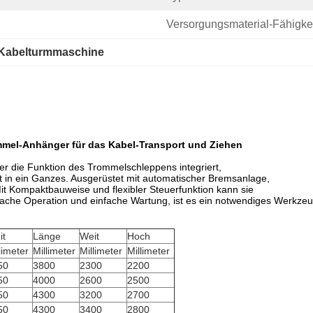
Versorgungsmaterial-Fähigkei
Kabelturmmaschine
mel-Anhänger für das Kabel-Transport und Ziehen
er die Funktion des Trommelschleppens integriert,
st in ein Ganzes. Ausgerüstet mit automatischer Bremsanlage,
it Kompaktbauweise und flexibler Steuerfunktion kann sie
fache Operation und einfache Wartung, ist es ein notwendiges Werkzeu
it
Länge
Weit
Hoch
limeter
Millimeter
Millimeter
Millimeter
50
3800
2300
2200
50
4000
2600
2500
50
4300
3200
2700
50
4300
3400
2800