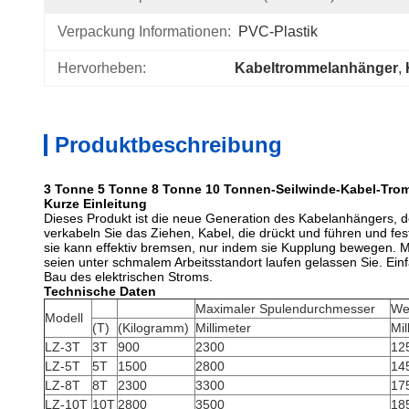
Verpackung Informationen:
PVC-Plastik
Hervorheben:
Kabeltrommelanhänger
, 
Produktbeschreibung
3 Tonne 5 Tonne 8 Tonne 10 Tonnen-Seilwinde-Kabel-Trom
Kurze Einleitung
Dieses Produkt ist die neue Generation des Kabelanhängers, d
verkabeln Sie das Ziehen, Kabel, die drückt und führen und fe
sie kann effektiv bremsen, nur indem sie Kupplung bewegen. M
seien unter schmalem Arbeitsstandort laufen gelassen Sie. Ein
Bau des elektrischen Stroms.
Technische Daten
Maximaler Spulendurchmesser
We
Modell
(T)
(Kilogramm)
Millimeter
Mil
LZ-3T
3T
900
2300
12
LZ-5T
5T
1500
2800
14
LZ-8T
8T
2300
3300
17
LZ-10T
10T
2800
3500
18