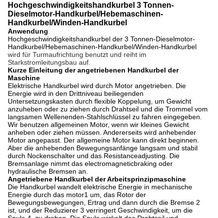
Hochgeschwindigkeitshandkurbel 3 Tonnen-
Dieselmotor-Handkurbel/Hebemaschinen-
Handkurbel/Winden-Handkurbel
Anwendung
Hochgeschwindigkeitshandkurbel der 3 Tonnen-Dieselmotor-
Handkurbel/Hebemaschinen-Handkurbel/Winden-Handkurbel
wird für Turmaufrichtung benutzt und reiht im
Starkstromleitungsbau auf.
Kurze Einleitung der angetriebenen Handkurbel der
Maschine
Elektrische Handkurbel wird durch Motor angetrieben. Die
Energie wird in den Drittniveau beiliegenden
Untersetzungskasten durch flexible Koppelung, um Gewicht
anzuheben oder zu ziehen durch Drahtseil und die Trommel vom
langsamen Wellenenden-Stahlschlüssel zu fahren eingegeben.
Wir benutzen allgemeinen Motor, wenn wir kleines Gewicht
anheben oder ziehen müssen. Andererseits wird anhebender
Motor angepasst. Der allgemeine Motor kann direkt beginnen.
Aber die anhebenden Bewegungsanfänge langsam und stabil
durch Nockenschalter und das Resistanceadjusting. Die
Bremsanlage nimmt das electromagneticbraking oder
hydraulische Bremsen an.
Angetriebene Handkurbel der Arbeitsprinzipmaschine
Die Handkurbel wandelt elektrische Energie in mechanische
Energie durch das motor1 um, das Rotor der
Bewegungsbewegungen, Ertrag und dann durch die Bremse 2
ist, und der Reduzierer 3 verringert Geschwindigkeit, um die