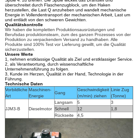
Spule 4. zu drehen. Die Spule wickelt das Drahtseil und
überschreitet durch Flaschenzugblock, um den Haken
herzustellen, die Last Q anzuheben und wandelt mechanische
Energie in Vollendentransport der mechanischen Arbeit, Last um
und entlädt von den schweren Gewichten.
Qualitätskontrolle
Wir haben die kompletten Produktionsausrüstungen und
Berufsdas produktionsteam, zum des ganzen Prozesses von der
Produktion zu verpackendem Versand zu handhaben. Alle
Produkte sind 100% Test vor Lieferung gewillt, um die Qualität
sicherzustellen.
Unsere Werte
1, nehmen erstklassige Qualität als Ziel und erstklassiger Service.
2, als Verantwortung, durch wissenschaftliche
Unternehmensführung zu folgen.
3, Kunde im Herzen, Qualität in der Hand, Technologie in der
Führung.
Technische Daten
Vorbildliche
Maschinen-
Geschwindigkeit
Linie Zug
Gang
Art
Energie
(m/min) ziehen
(Tonne)
Langsam
5
3
JJM3-B
Dieselmotor
Schnell
12
1,8
Rückseite
4,5