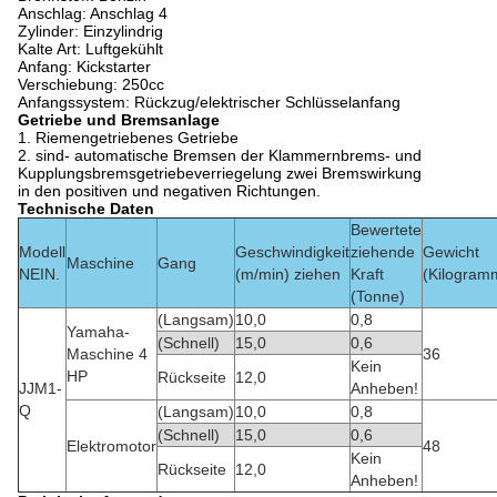
Anschlag: Anschlag 4
Zylinder:
Einzylindrig
Kalte Art: Luftgekühlt
Anfang: Kickstarter
Verschiebung: 250cc
Anfangssystem: Rückzug/elektrischer Schlüsselanfang
Getriebe und Bremsanlage
1. Riemengetriebenes Getriebe
2. sind- automatische Bremsen der Klammernbrems- und
Kupplungsbremsgetriebeverriegelung zwei Bremswirkung
in den positiven und negativen Richtungen.
Technische Daten
Bewertete
Modell
Geschwindigkeit
ziehende
Gewicht
Maschine
Gang
NEIN.
(m/min) ziehen
Kraft
(Kilogram
(Tonne)
(Langsam)
10,0
0,8
Yamaha-
(Schnell)
15,0
0,6
Maschine 4
36
Kein
HP
Rückseite
12,0
JJM1-
Anheben!
Q
(Langsam)
10,0
0,8
(Schnell)
15,0
0,6
Elektromotor
48
Kein
Rückseite
12,0
Anheben!