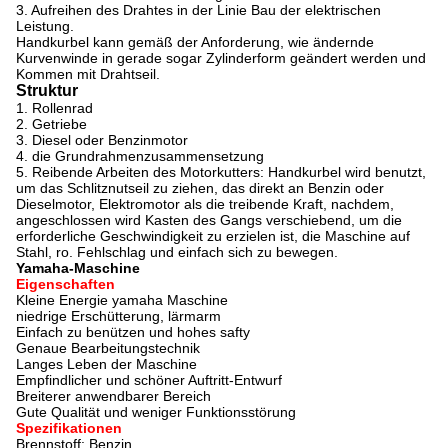
3.
Aufreihen des Drahtes in der Linie Bau der elektrischen
Leistung.
Handkurbel kann gemäß der Anforderung, wie ändernde
Kurvenwinde in gerade sogar
Zylinderform
geändert werden
und
Kommen mit Drahtseil.
Struktur
1. Rollenrad
2. Getriebe
3. Diesel oder Benzinmotor
4. die Grundrahmenzusammensetzung
5. Reibende Arbeiten des Motorkutters: Handkurbel wird benutzt,
um das Schlitznutseil zu ziehen, das direkt an Benzin oder
Dieselmotor, Elektromotor als die treibende Kraft, nachdem,
angeschlossen wird Kasten des Gangs verschiebend, um die
erforderliche Geschwindigkeit zu erzielen ist, die Maschine auf
Stahl, ro. Fehlschlag und einfach sich zu bewegen.
Yamaha-Maschine
Eigenschaften
Kleine Energie yamaha Maschine
niedrige Erschütterung, lärmarm
Einfach zu benützen und hohes safty
Genaue Bearbeitungstechnik
Langes Leben der Maschine
Empfindlicher und schöner Auftritt-Entwurf
Breiterer anwendbarer Bereich
Gute Qualität und weniger Funktionsstörung
Spezifikationen
Brennstoff: Benzin