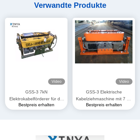
Verwandte Produkte
Video
Video
GSS-3 7kN
GSS-3 Elektrische
Elektrokabelförderer für die
Kabelziehmaschine mit 7 kN
Bestpreis erhalten
Bestpreis erhalten
unterirdische
Zugkraft, CE-zertifiziert &
Kabelinstallation
Kompaktes Design für die
Verlegung von
Unterirdischen Stromkabeln