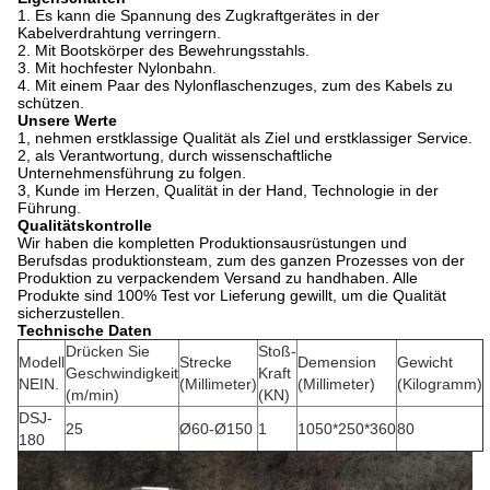
1. Es kann die Spannung des Zugkraftgerätes in der
Kabelverdrahtung verringern.
2. Mit Bootskörper des Bewehrungsstahls.
3. Mit hochfester Nylonbahn.
4. Mit einem Paar des Nylonflaschenzuges, zum des Kabels zu
schützen.
Unsere Werte
1, nehmen erstklassige Qualität als Ziel und erstklassiger Service.
2, als Verantwortung, durch wissenschaftliche
Unternehmensführung zu folgen.
3, Kunde im Herzen, Qualität in der Hand, Technologie in der
Führung.
Qualitätskontrolle
Wir haben die kompletten Produktionsausrüstungen und
Berufsdas produktionsteam, zum des ganzen Prozesses von der
Produktion zu verpackendem Versand zu handhaben. Alle
Produkte sind 100% Test vor Lieferung gewillt, um die Qualität
sicherzustellen.
Technische Daten
Drücken Sie
Stoß-
Modell
Strecke
Demension
Gewicht
Geschwindigkeit
Kraft
NEIN.
(Millimeter)
(Millimeter)
(Kilogramm)
(m/min)
(KN)
DSJ-
25
Ø60-Ø150
1
1050*250*360
80
180