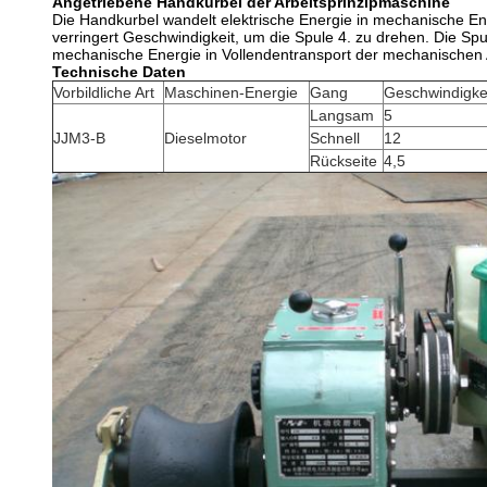
Angetriebene Handkurbel der Arbeitsprinzipmaschine
Die Handkurbel wandelt elektrische Energie in mechanische E
verringert Geschwindigkeit, um die Spule 4. zu drehen. Die Sp
mechanische Energie in Vollendentransport der mechanischen 
Technische Daten
Vorbildliche Art
Maschinen-Energie
Gang
Geschwindigkei
Langsam
5
JJM3-B
Dieselmotor
Schnell
12
Rückseite
4,5