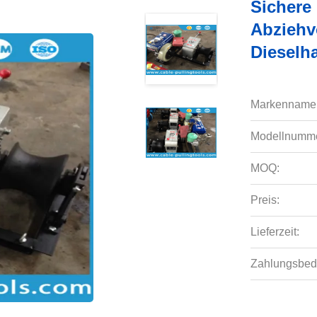
Sichere
Abziehv
Dieselh
Markenname
Modellnumme
MOQ:
Preis:
Lieferzeit:
Zahlungsbed