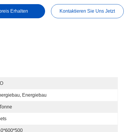
preis Erhalten
Kontaktieren Sie Uns Jetzt
SO
ergiebau, Energiebau
 Tonne
ets
40*600*500