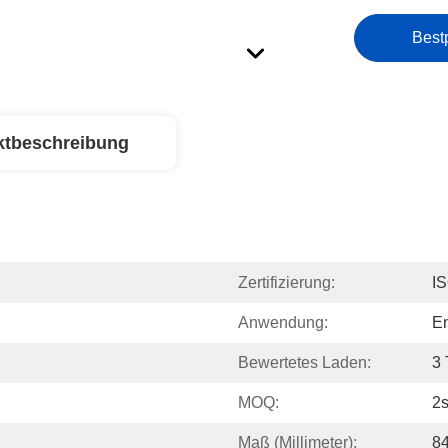
Best
ktbeschreibung
Zertifizierung:
I
Anwendung:
En
Bewertetes Laden:
3
MOQ:
2s
Maß (Millimeter):
8