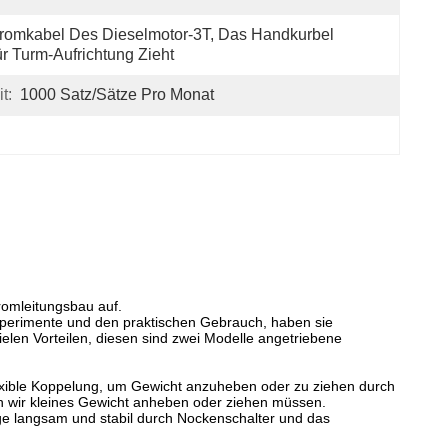
romkabel Des Dieselmotor-3T, Das Handkurbel 
r Turm-Aufrichtung Zieht
t:
1000 Satz/Sätze Pro Monat
romleitungsbau auf.
xperimente und den praktischen Gebrauch, haben sie
ielen Vorteilen, diesen sind zwei Modelle angetriebene
flexible Koppelung, um Gewicht anzuheben oder zu ziehen durch
n wir kleines Gewicht anheben oder ziehen müssen.
e langsam und stabil durch Nockenschalter und das