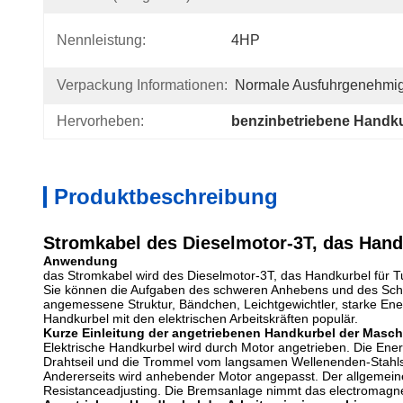
Nennleistung:
4HP
Verpackung Informationen:
Normale Ausfuhrgenehmig
Hervorheben:
benzinbetriebene Handk
Produktbeschreibung
Stromkabel des Dieselmotor-3T, das Handk
Anwendung
das Stromkabel wird des Dieselmotor-3T, das Handkurbel für Tu
Sie können die Aufgaben des schweren Anhebens und des Schl
angemessene Struktur, Bändchen, Leichtgewichtler, starke Energ
Handkurbel mit den elektrischen Arbeitskräften populär.
Kurze Einleitung der angetriebenen Handkurbel der Masch
Elektrische Handkurbel wird durch Motor angetrieben. Die Ene
Drahtseil und die Trommel vom langsamen Wellenenden-Stahls
Andererseits wird anhebender Motor angepasst. Der allgemei
Resistanceadjusting. Die Bremsanlage nimmt das electromagne