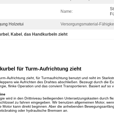
St
Name:
Fü
ung Holzetui
Versorgungsmaterial-Fähigkei
urbel
, 
Kabel
, 
das Handkurbeln zieht
urbel für Turm-Aufrichtung zieht
rm-Aufrichtung zieht, für Turmaufrichtung benutzt und reiht im Starkst
eppens wie Aufrichten des Drahtes abschließen. Bezeugt durch die E
ie, flinke Operation und das convient Transportieren. Basiert auf so v
ine
rgie wird in den Drittniveau beiliegenden Untersetzungskasten durch 
chlüssel zu fahren eingegeben. Wir benutzen allgemeinen Motor, wen
ne Motor kann direkt beginnen. Aber die anhebenden Bewegungsanfäng
ticbraking oder hydraulische Bremsen an.