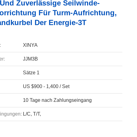
 Und Zuverlässige Seilwinde-
orrichtung Für Turm-Aufrichtung,
andkurbel Der Energie-3T
:
XINYA
r:
JJM3B
Sätze 1
US $900 - 1,400 / Set
10 Tage nach Zahlungseingang
ingungen:
L/C, T/T,