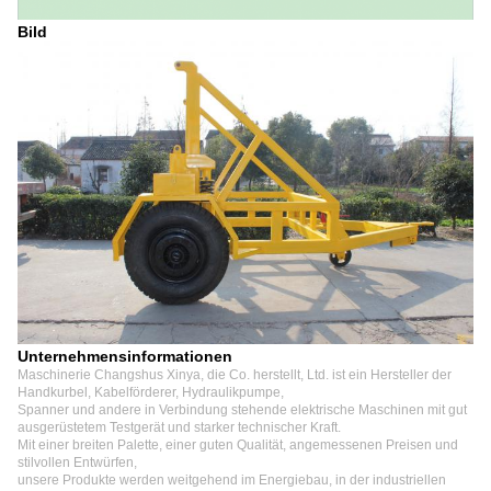
Bild
Unternehmensinformationen
Maschinerie Changshus Xinya, die Co. herstellt, Ltd. ist ein Hersteller der
Handkurbel, Kabelförderer, Hydraulikpumpe,
Spanner und andere in Verbindung stehende elektrische Maschinen mit gut
ausgerüstetem Testgerät und starker technischer Kraft.
Mit einer breiten Palette, einer guten Qualität, angemessenen Preisen und
stilvollen Entwürfen,
unsere Produkte werden weitgehend im Energiebau, in der industriellen