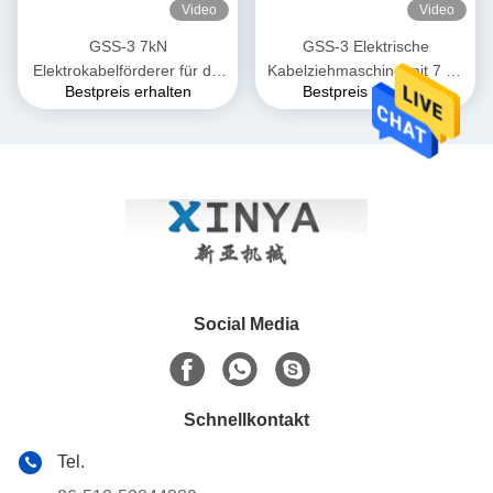
Video
Video
GSS-3 7kN
GSS-3 Elektrische
Elektrokabelförderer für die
Kabelziehmaschine mit 7 kN
Bestpreis erhalten
Bestpreis erhalten
unterirdische
Zugkraft, CE-zertifiziert &
Kabelinstallation
Kompaktes Design für die
Verlegung von
Unterirdischen Stromkabeln
Social Media
Schnellkontakt
Tel.