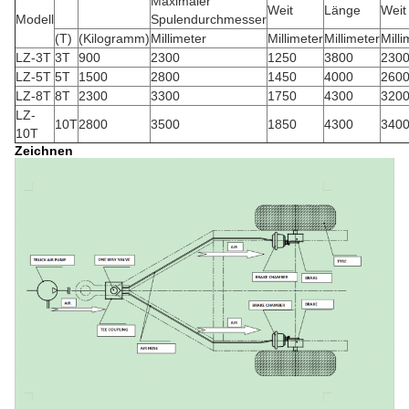
Maximaler
Weit
Länge
Weit
Modell
Spulendurchmesser
(T)
(Kilogramm)
Millimeter
Millimeter
Millimeter
Milli
LZ-3T
3T
900
2300
1250
3800
230
LZ-5T
5T
1500
2800
1450
4000
260
LZ-8T
8T
2300
3300
1750
4300
320
LZ-
10T
2800
3500
1850
4300
340
10T
Zeichnen