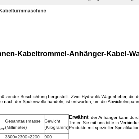
Kabelturmmaschine
Tonnen-Kabeltrommel-Anhänger-Kabel-W
hützender Beschichtung hergestellt. Zwei Hydraulik-Wagenheber, die
e nach der Spulenwelle handeln, ist entworfen, um die Abwickelnspann
Erwähnt
: der Anhänger kann durc
Gesamtausmasse
Gewicht
Treten Sie mit uns bitte in Verbin
(Millimeter)
(Kilogramm)
Produkte mit spezieller Spezifikati
ser
3800×2300×2200
900