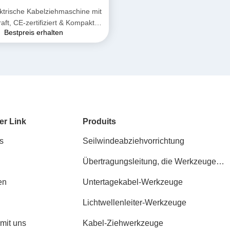
ktrische Kabelziehmaschine mit
aft, CE-zertifiziert & Kompaktes
Bestpreis erhalten
gn für die Verlegung von
erirdischen Stromkabeln
er Link
Produits
s
Seilwindeabziehvorrichtung
Übertragungsleitung, die Werkzeuge
aufreiht
en
Untertagekabel-Werkzeuge
Lichtwellenleiter-Werkzeuge
 mit uns
Kabel-Ziehwerkzeuge