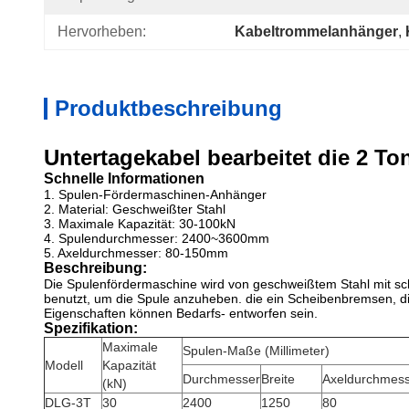
Hervorheben:
Kabeltrommelanhänger
, 
Produktbeschreibung
Untertagekabel bearbeitet die 2 
Schnelle Informationen
1. Spulen-Fördermaschinen-Anhänger
2. Material: Geschweißter Stahl
3. Maximale Kapazität: 30-100kN
4. Spulendurchmesser: 2400~3600mm
5. Axeldurchmesser: 80-150mm
Beschreibung:
Die Spulenfördermaschine wird von geschweißtem Stahl mit sc
benutzt, um die Spule anzuheben. die ein Scheibenbremsen, di
Eigenschaften können Bedarfs- entworfen sein.
Spezifikation:
Maximale
Spulen-Maße (Millimeter)
Modell
Kapazität
Durchmesser
Breite
Axeldurchmes
(kN)
DLG-3T
30
2400
1250
80