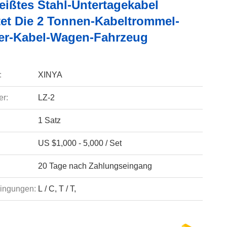
ißtes Stahl-Untertagekabel
tet Die 2 Tonnen-Kabeltrommel-
r-Kabel-Wagen-Fahrzeug
:
XINYA
r:
LZ-2
1 Satz
US $1,000 - 5,000 / Set
20 Tage nach Zahlungseingang
ingungen:
L / C, T / T,