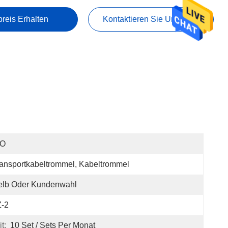
preis Erhalten
Kontaktieren Sie Uns Jetzt
SO
ansportkabeltrommel, Kabeltrommel
elb Oder Kundenwahl
Z-2
t:
10 Set / Sets Per Monat