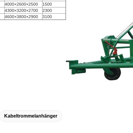
4000×2600×2500
1500
4300×3200×2700
2300
4600×3800×2900
3100
Kabeltrommelanhänger