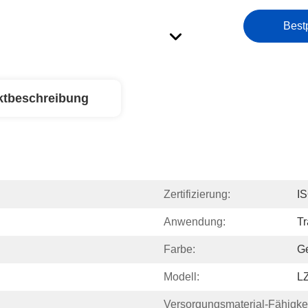
Best
ktbeschreibung
Zertifizierung:
I
Anwendung:
Tr
Farbe:
G
Modell:
L
Versorgungsmaterial-Fähigkei