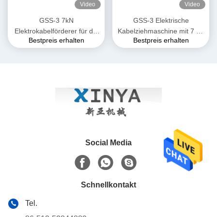
Video
Video
GSS-3 7kN
GSS-3 Elektrische
Elektrokabelförderer für die
Kabelziehmaschine mit 7 kN
Bestpreis erhalten
Bestpreis erhalten
unterirdische
Zugkraft, CE-zertifiziert &
Kabelinstallation
Kompaktes Design für die
Verlegung von
Unterirdischen Stromkabeln
Social Media
Schnellkontakt
Tel.