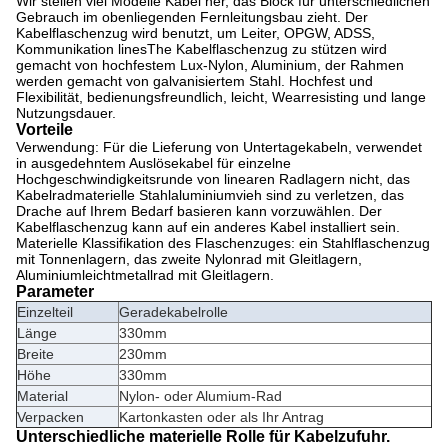
Wir stellen viel Modelle Kabel her, das Block für unterschiedlichen
Gebrauch im obenliegenden Fernleitungsbau zieht.
Der
Kabelflaschenzug wird benutzt, um Leiter, OPGW, ADSS,
Kommunikation linesThe Kabel
flaschenzug zu stützen wird
gemacht von hochfestem Lux-Nylon, Aluminium, der Rahmen
werden gemacht von galvanisiertem Stahl.
Hochfest und
Flexibilität, bedienungsfreundlich, leicht, Wearresisting und lange
Nutzungsdauer.
Vorteile
Verwendung: Für die Lieferung von Untertagekabeln, verwendet
in ausgedehntem Auslösekabel für einzelne
Hochgeschwindigkeitsrunde von linearen Radlagern nicht, das
Kabelradmaterielle Stahlaluminiumvieh sind zu verletzen, das
Drache auf Ihrem Bedarf basieren kann vorzuwählen.
Der
Kabelflaschenzug kann auf ein anderes Kabel installiert sein.
Materielle Klassifikation des Flaschenzuges: ein Stahlflaschenzug
mit Tonnenlagern, das zweite Nylonrad mit Gleitlagern,
Aluminiumleichtmetallrad mit Gleitlagern.
Parameter
Einzelteil
Geradekabelrolle
Länge
330mm
Breite
230mm
Höhe
330mm
Material
Nylon- oder Alumium-Rad
Verpacken
Kartonkasten oder als Ihr Antrag
Unterschiedliche materielle Rolle für Kabelzufuhr.